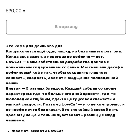
590,00
р.
В корзину
Это кофе для длинного дня.
Когда хочется ещё одну чашку, но без лишнего разгона.
Когда вкус важен, а перегруз по кофеину — нет.
LowCaf — наша собственная разработка дрипов с
пониженным содержанием кофеина. Мы смешали декаф и
кофеиновый кофе так, чтобы сохранить главное:
сочность, сладость, аромат и ощущение полноценной
чашки.
Внутри — 5 разных блендов. Каждый собран со своим
характером: где-то больше ягодной яркости, где-то
шоколадной глубины, где-то цитрусовой свежести и
мягкой сладости. Поэтому LowCaf — это не компромисс и
не «кофе почти без вкуса». Это спокойный способ пить
specialty чаще и тоньше чувствовать разницу между
чашками.
Формат: ассорти LowCaf