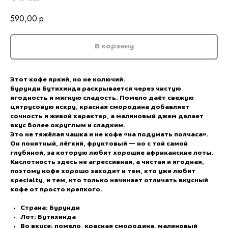
590,00
р.
В корзину
Этот кофе яркий, но не колючий.
Бурунди Бутихинда раскрывается через чистую
ягодность и мягкую сладость. Помело даёт свежую
цитрусовую искру, красная смородина добавляет
сочность и живой характер, а малиновый джем делает
вкус более округлым и сладким.
Это не тяжёлая чашка и не кофе «на подумать полчаса».
Он понятный, лёгкий, фруктовый — но с той самой
глубиной, за которую любят хорошие африканские лоты.
Кислотность здесь не агрессивная, а чистая и ягодная,
поэтому кофе хорошо заходит и тем, кто уже любит
specialty, и тем, кто только начинает отличать вкусный
кофе от просто крепкого.
Страна: Бурунди
Лот: Бутихинда
Во вкусе: помело, красная смородина, малиновый