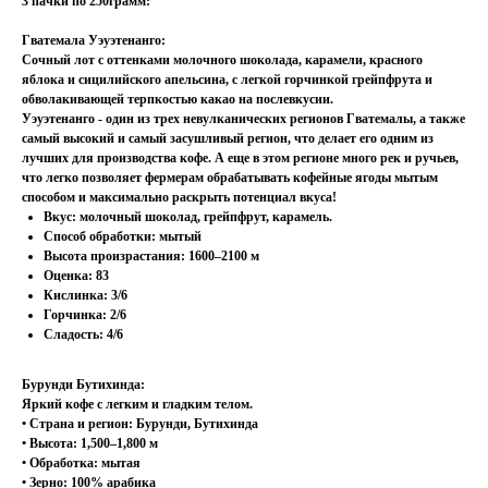
3 пачки по 250грамм:
Гватемала Уэуэтенанго:
Сочный лот с оттенками молочного шоколада, карамели, красного
яблока и сицилийского апельсина, c легкой горчинкой грейпфрута и
обволакивающей терпкостью какао на послевкусии.
Уэуэтенанго - один из трех невулканических регионов Гватемалы, а также
самый высокий и самый засушливый регион, что делает его одним из
лучших для производства кофе. А еще в этом регионе много рек и ручьев,
что легко позволяет фермерам обрабатывать кофейные ягоды мытым
способом и максимально раскрыть потенциал вкуса!
Вкус: молочный шоколад, грейпфрут, карамель.
Способ обработки: мытый
Высота произрастания: 1600–2100 м
Оценка: 83
Кислинка: 3/6
Горчинка: 2/6
Сладость: 4/6
Бурунди Бутихинда:
Яркий кофе с легким и гладким телом.
• Страна и регион: Бурунди, Бутихинда
• Высота: 1,500–1,800 м
• Обработка: мытая
• Зерно: 100% арабика