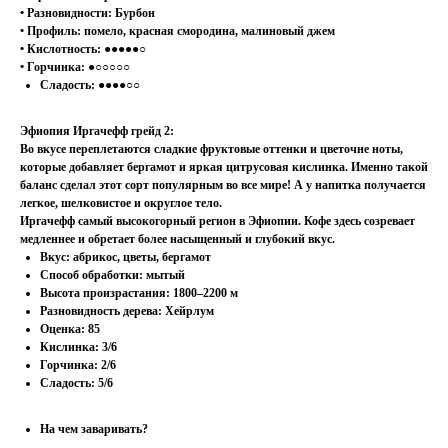
• Разновидности: Бурбон
• Профиль: помело, красная смородина, малиновый джем
• Кислотность: ●●●●●○
• Горчинка: ●○○○○○
Сладость: ●●●●○○
Эфиопия Иргачефф грейд 2:
Во вкусе переплетаются сладкие фруктовые оттенки и цветочне ноты,
которые добавляет бергамот и яркая цитрусовая кислинка. Именно такой
баланс сделал этот сорт популярным во все мире! А у напитка получается
легкое, шелковистое и округлое тело.
Иргачефф самый высокогорный регион в Эфиопии. Кофе здесь созревает
медленнее и обретает более насыщенный и глубокий вкус.
Вкус: абрикос, цветы, бергамот
Способ обработки: мытый
Высота произрастания: 1800–2200 м
Разновидность дерева: Хейрлум
Оценка: 85
Кислинка: 3/6
Горчинка: 2/6
Сладость: 5/6
На чем заваривать?