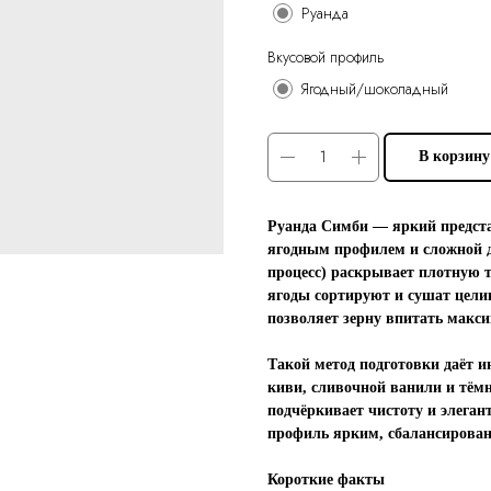
Руанда
Вкусовой профиль
Ягодный/шоколадный
В корзину
Руанда Симби — яркий предст
ягодным профилем и сложной д
процесс) раскрывает плотную 
ягоды сортируют и сушат цели
позволяет зерну впитать макс
Такой метод подготовки даёт и
киви, сливочной ванили и тём
подчёркивает чистоту и элеган
профиль ярким, сбалансирова
Короткие факты