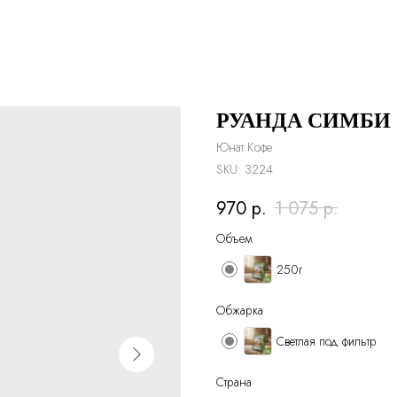
РУАНДА СИМБИ
Юнат Кофе
SKU:
3224
970
р.
1 075
р.
Объем
250г
Обжарка
Светлая под фильтр
Страна