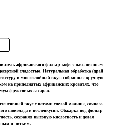
авитель африканского фильтр-кофе с насыщенным
есертной сладостью. Натуральная обработка (драй
текстуру и многослойный вкус: собранные вручную
ком на приподнятых африканских кроватях, что
имум фруктовых сахаров.
нтенсивный вкус с нотами спелой малины, сочного
ного шоколада в послевкусии. Обжарка под фильтр
тность, сохраняя высокую кислотность и делая
нным и питким.