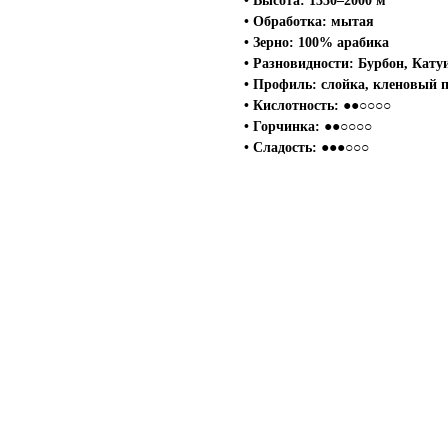
• Высота: 1350–2000 м
• Обработка: мытая
• Зерно: 100% арабика
• Разновидности: Бурбон, Кату
• Профиль: слойка, кленовый 
• Кислотность: ●●○○○○
• Горчинка: ●●○○○○
• Сладость: ●●●○○○