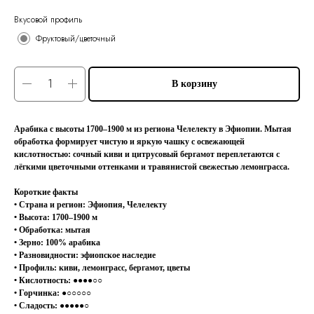
Вкусовой профиль
Фруктовый/цветочный
В корзину
Арабика с высоты 1700–1900 м из региона Челелекту в Эфиопии. Мытая
обработка формирует чистую и яркую чашку с освежающей
кислотностью: сочный киви и цитрусовый бергамот переплетаются с
лёгкими цветочными оттенками и травянистой свежестью лемонграсса.
Короткие факты
• Страна и регион: Эфиопия, Челелекту
• Высота: 1700–1900 м
• Обработка: мытая
• Зерно: 100% арабика
• Разновидности: эфиопское наследие
• Профиль: киви, лемонграсс, бергамот, цветы
• Кислотность: ●●●●○○
• Горчинка: ●○○○○○
• Сладость: ●●●●●○