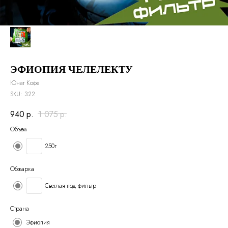
ЭФИОПИЯ ЧЕЛЕЛЕКТУ
Юнат Кофе
SKU:
322
940
р.
1 075
р.
Объем
250г
Обжарка
Светлая под фильтр
Страна
Эфиопия