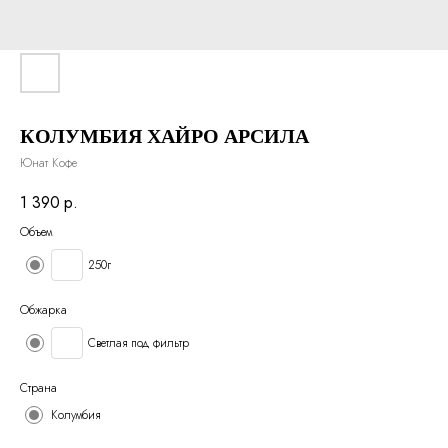
КОЛУМБИЯ ХАЙРО АРСИЛА
Юнат Кофе
1 390
р.
Объем
250г
Обжарка
Светлая под фильтр
Страна
Колумбия