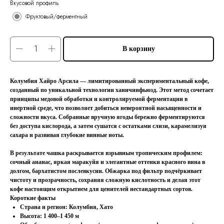
Вкусовой профиль
Фруктовый/ферментный
В корзину
Колумбия Хайро Арсила — лимитированный экспериментальный кофе,
созданный по уникальной технологии ханичинфьюзд. Этот метод сочетает
принципы медовой обработки и контролируемой ферментации в
инертной среде, что позволяет добиться невероятной насыщенности и
сложности вкуса. Собранные вручную ягоды бережно ферментируются
без доступа кислорода, а затем сушатся с остатками слизи, карамелизуя
сахара и развивая глубокие винные ноты.
В результате чашка раскрывается взрывным тропическим профилем:
сочный ананас, яркая маракуйя и элегантные оттенки красного вина в
долгом, бархатистом послевкусии. Обжарка под фильтр подчёркивает
чистоту и прозрачность, сохраняя сложную кислотность и делая этот
кофе настоящим открытием для ценителей нестандартных сортов.
Короткие факты
Страна и регион:
Колумбия, Хато
Высота:
1 400–1 450 м