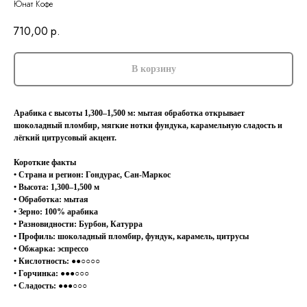
Юнат Кофе
710,00
р.
В корзину
Арабика с высоты 1,300–1,500 м: мытая обработка открывает
шоколадный пломбир, мягкие нотки фундука, карамельную сладость и
лёгкий цитрусовый акцент.
Короткие факты
• Страна и регион: Гондурас, Сан-Маркос
• Высота: 1,300–1,500 м
• Обработка: мытая
• Зерно: 100% арабика
• Разновидности: Бурбон, Катурра
• Профиль: шоколадный пломбир, фундук, карамель, цитрусы
• Обжарка: эспрессо
• Кислотность: ●●○○○○
• Горчинка: ●●●○○○
• Сладость: ●●●○○○